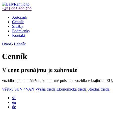
+421 905 600 709
Autopark
Cenník
Služby
Podmienky
Kontakt
Úvod
/
Cenník
Cenník
V cene prenájmu je zahrnuté
vozidlo s plnou nádržou, kompletné poistenie vozidla v krajinách EU
Všetky
SUV / VAN
Vyššia trieda
Ekonomická trieda
Stredná trieda
sk
en
de